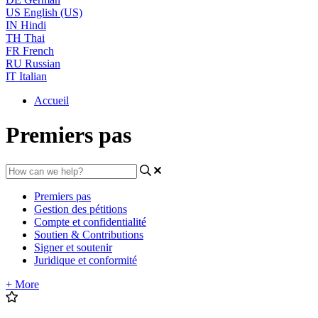
US
English (US)
IN
Hindi
TH
Thai
FR
French
RU
Russian
IT
Italian
Accueil
Premiers pas
Premiers pas
Gestion des pétitions
Compte et confidentialité
Soutien & Contributions
Signer et soutenir
Juridique et conformité
+ More