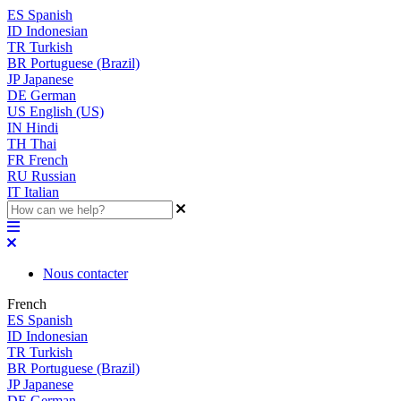
ES
Spanish
ID
Indonesian
TR
Turkish
BR
Portuguese (Brazil)
JP
Japanese
DE
German
US
English (US)
IN
Hindi
TH
Thai
FR
French
RU
Russian
IT
Italian
Nous contacter
French
ES
Spanish
ID
Indonesian
TR
Turkish
BR
Portuguese (Brazil)
JP
Japanese
DE
German