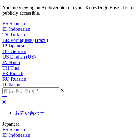
You are viewing an Archived item in your Knowledge Base, it is not
publicly accessible.
ES
Spanish
ID
Indonesian
TR
Turkish
BR
Portuguese (Brazil)
JP
Japanese
DE
German
US
English (US)
IN
Hindi
TH
Thai
FR
French
RU
Russian
IT
Italian
お問い合わせ
Japanese
ES
Spanish
ID
Indonesian