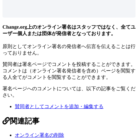
Change
.
org
上
の
オ
ン
ラ
イ
ン
署
名
は
ス
タ
ッ
フ
で
は
な
く
、
全
て
ユ
ー
ザ
ー
個
人
ま
た
は
団
体
が
発
信
者
と
な
っ
て
お
り
ま
す
。
原
則
と
し
て
オ
ン
ラ
イ
ン
署
名
の
発
信
者
へ
伝
言
を
伝
え
る
こ
と
は
行
っ
て
お
り
ま
せ
ん
。
賛
同
者
は
署
名
ペ
ー
ジ
で
コ
メ
ン
ト
を
投
稿
す
る
こ
と
が
で
き
ま
す
。
コ
メ
ン
ト
は
（
オ
ン
ラ
イ
ン
署
名
発
信
者
を
含
め
）
ペ
ー
ジ
を
閲
覧
す
る
人
全
て
が
コ
メ
ン
ト
を
閲
覧
す
る
こ
と
が
で
き
ま
す
。
署
名
ペ
ー
ジ
へ
の
コ
メ
ン
ト
に
つ
い
て
は
、
以
下
の
記
事
を
ご
覧
く
だ
さ
い
。
賛
同
者
と
し
て
コ
メ
ン
ト
を
追
加
・
編
集
す
る
関連記事
オンライン署名の削除