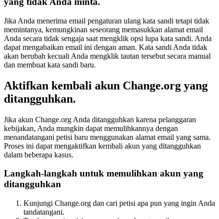
yang
tidak
Anda
minta
.
Jika
Anda
menerima
email
pengaturan
ulang
kata
sandi
tetapi
tidak
memintanya
,
kemungkinan
seseorang
memasukkan
alamat
email
Anda
secara
tidak
sengaja
saat
mengklik
opsi
lupa
kata
sandi
.
Anda
dapat
mengabaikan
email
ini
dengan
aman
.
Kata
sandi
Anda
tidak
akan
berubah
kecuali
Anda
mengklik
tautan
tersebut
secara
manual
dan
membuat
kata
sandi
baru
.
Aktifkan
kembali
akun
Change
.
org
yang
ditangguhkan
.
Jika
akun
Change
.
org
Anda
ditangguhkan
karena
pelanggaran
kebijakan
,
Anda
mungkin
dapat
memulihkannya
dengan
menandatangani
petisi
baru
menggunakan
alamat
email
yang
sama
.
Proses
ini
dapat
mengaktifkan
kembali
akun
yang
ditangguhkan
dalam
beberapa
kasus
.
Langkah
-
langkah
untuk
memulihkan
akun
yang
ditangguhkan
Kunjungi
Change
.
org
dan
cari
petisi
apa
pun
yang
ingin
Anda
tandatangani
.