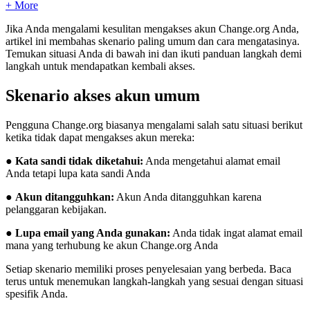
+ More
Jika
Anda
mengalami
kesulitan
mengakses
akun
Change
.
org
Anda
,
artikel
ini
membahas
skenario
paling
umum
dan
cara
mengatasinya
.
Temukan
situasi
Anda
di
bawah
ini
dan
ikuti
panduan
langkah
demi
langkah
untuk
mendapatkan
kembali
akses
.
Skenario
akses
akun
umum
Pengguna
Change
.
org
biasanya
mengalami
salah
satu
situasi
berikut
ketika
tidak
dapat
mengakses
akun
mereka
:
●
Kata
sandi
tidak
diketahui
:
Anda
mengetahui
alamat
email
Anda
tetapi
lupa
kata
sandi
Anda
●
Akun
ditangguhkan
:
Akun
Anda
ditangguhkan
karena
pelanggaran
kebijakan
.
●
Lupa
email
yang
Anda
gunakan
:
Anda
tidak
ingat
alamat
email
mana
yang
terhubung
ke
akun
Change
.
org
Anda
Setiap
skenario
memiliki
proses
penyelesaian
yang
berbeda
.
Baca
terus
untuk
menemukan
langkah
-
langkah
yang
sesuai
dengan
situasi
spesifik
Anda
.