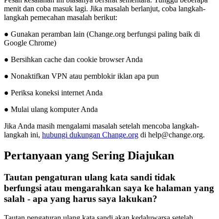
menit
dan
coba
masuk
lagi
.
Jika
masalah
berlanjut
,
coba
langkah
-
langkah
pemecahan
masalah
berikut
:
●
Gunakan
peramban
lain
(
Change
.
org
berfungsi
paling
baik
di
Google
Chrome
)
●
Bersihkan
cache
dan
cookie
browser
Anda
●
Nonaktifkan
VPN
atau
pemblokir
iklan
apa
pun
●
Periksa
koneksi
internet
Anda
●
Mulai
ulang
komputer
Anda
Jika
Anda
masih
mengalami
masalah
setelah
mencoba
langkah
-
langkah
ini
,
hubungi
dukungan
Change
.
org
di
help
@
change
.
org
.
Pertanyaan
yang
Sering
Diajukan
Tautan
pengaturan
ulang
kata
sandi
tidak
berfungsi
atau
mengarahkan
saya
ke
halaman
yang
salah
-
apa
yang
harus
saya
lakukan
?
Tautan
pengaturan
ulang
kata
sandi
akan
kedaluwarsa
setelah