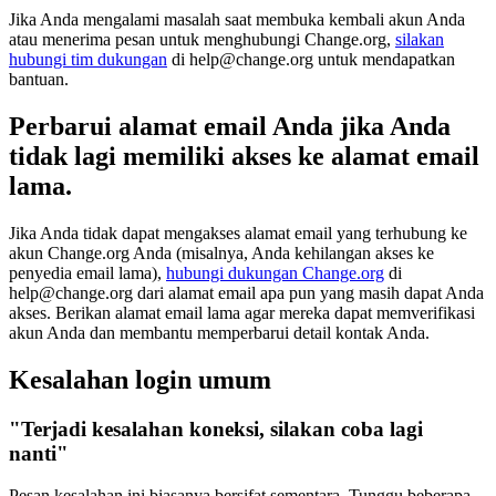
Jika
Anda
mengalami
masalah
saat
membuka
kembali
akun
Anda
atau
menerima
pesan
untuk
menghubungi
Change
.
org
,
silakan
hubungi
tim
dukungan
di
help
@
change
.
org
untuk
mendapatkan
bantuan
.
Perbarui
alamat
email
Anda
jika
Anda
tidak
lagi
memiliki
akses
ke
alamat
email
lama
.
Jika
Anda
tidak
dapat
mengakses
alamat
email
yang
terhubung
ke
akun
Change
.
org
Anda
(
misalnya
,
Anda
kehilangan
akses
ke
penyedia
email
lama
)
,
hubungi
dukungan
Change
.
org
di
help
@
change
.
org
dari
alamat
email
apa
pun
yang
masih
dapat
Anda
akses
.
Berikan
alamat
email
lama
agar
mereka
dapat
memverifikasi
akun
Anda
dan
membantu
memperbarui
detail
kontak
Anda
.
Kesalahan
login
umum
"
Terjadi
kesalahan
koneksi
,
silakan
coba
lagi
nanti
"
Pesan
kesalahan
ini
biasanya
bersifat
sementara
.
Tunggu
beberapa